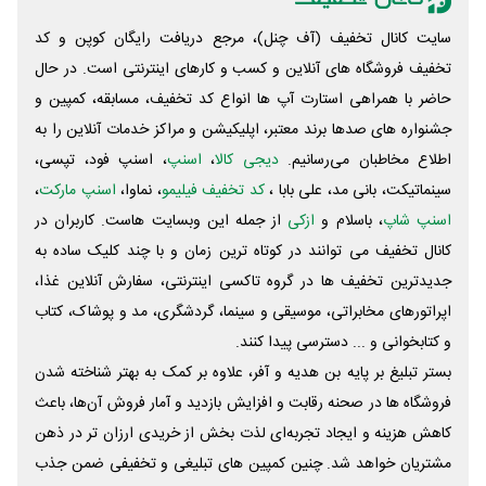
سایت کانال تخفیف (آف چنل)، مرجع دریافت رایگان کوپن و کد
تخفیف فروشگاه های آنلاین و کسب و‌ کارهای اینترنتی است. در حال
حاضر با همراهی استارت آپ ها انواع کد تخفیف، مسابقه، کمپین و
جشنواره های صدها برند معتبر، اپلیکیشن و مراکز خدمات آنلاین را به
اطلاع مخاطبان می‌رسانیم.
دیجی کالا
،
اسنپ
، اسنپ فود، تپسی،
سینماتیکت، بانی مد، علی‌ بابا ،
کد تخفیف فیلیمو
، نماوا،
اسنپ مارکت
،
اسنپ شاپ
، باسلام و
ازکی
از جمله این وبسایت ‌هاست. کاربران در
کانال تخفیف می توانند در کوتاه ترین زمان و با چند کلیک ساده به
جدیدترین تخفیف ها در گروه تاکسی اینترنتی، سفارش آنلاین غذا،
اپراتورهای مخابراتی، موسیقی و سینما، گردشگری، مد و پوشاک، کتاب
و کتابخوانی و ... دسترسی پیدا کنند.
بستر تبلیغ بر پایه بن هدیه و آفر، علاوه بر کمک به بهتر شناخته شدن
فروشگاه ها در صحنه رقابت و افزایش بازدید و آمار فروش آن‌ها، باعث
کاهش هزینه و ایجاد تجربه‌ای لذت بخش از خریدی ارزان تر در ذهن
مشتریان خواهد شد. چنین کمپین های تبلیغی و تخفیفی ضمن جذب