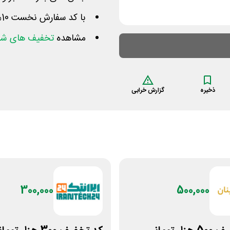
با کد سفارش نخست 10% از مبلغ سبد خریدتان کم میشود
مشاهده
تخفیف های شب
ذخیره
گزارش خرابی
300,000
500,000