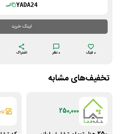
YADA24
کپی
لینک خرید
0
لایک
0
نظر
اشتراک
تخفیف‌های مشابه
250,000