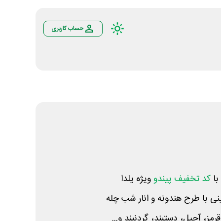
حساب کاربری
با
کد تخفیف پیندو
ویژه یلدا
نی با طرح هندونه و انار شب چله
مز، آجیل، دستبند، گردنبند و...