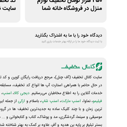
250 هزار تومان تخفیف لوازم
منزل در فروشگاه خانه شما
سایت نق
دیدگاه خود را با ما به اشتراک بگذارید
با ثبت دیدگاه خود ما را در ارائه بهتر خدمات یاری کنید
سایت کانال تخفیف (آف چنل)، مرجع دریافت رایگان کوپن و کد تخ
در حال حاضر با همراهی استارت آپ ها انواع کد تخفیف، مسابقه، 
خدمات آنلاین را به اطلاع مخاطبان می‌رسانیم.
دیجی کالا
،
اسنپ
، 
فیلیمو
، نماوا،
اسنپ مارکت
،
اسنپ شاپ
، باسلام و
ازکی
از جمله این
ترین زمان و با چند کلیک ساده به جدیدترین تخفیف ها در گروه ت
موسیقی و سینما، گردشگری، مد و پوشاک، کتاب و کتابخوانی و ... 
بستر تبلیغ بر پایه بن هدیه و آفر، علاوه بر کمک به بهتر شناخته 