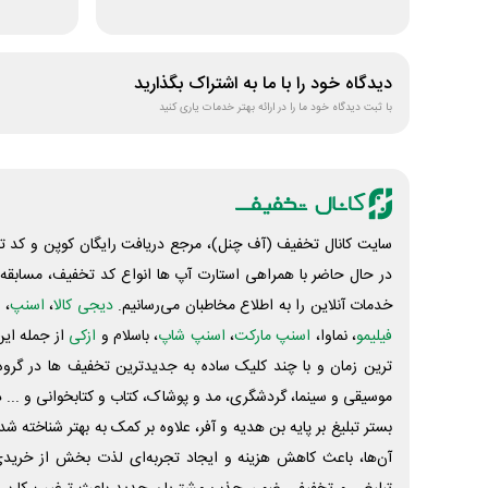
دیدگاه خود را با ما به اشتراک بگذارید
با ثبت دیدگاه خود ما را در ارائه بهتر خدمات یاری کنید
سایت کانال تخفیف (آف چنل)، مرجع دریافت رایگان کوپن و کد تخ
در حال حاضر با همراهی استارت آپ ها انواع کد تخفیف، مسابقه، 
خدمات آنلاین را به اطلاع مخاطبان می‌رسانیم.
دیجی کالا
،
اسنپ
، 
فیلیمو
، نماوا،
اسنپ مارکت
،
اسنپ شاپ
، باسلام و
ازکی
از جمله این
ترین زمان و با چند کلیک ساده به جدیدترین تخفیف ها در گروه ت
موسیقی و سینما، گردشگری، مد و پوشاک، کتاب و کتابخوانی و ... 
بستر تبلیغ بر پایه بن هدیه و آفر، علاوه بر کمک به بهتر شناخته 
آن‌ها، باعث کاهش هزینه و ایجاد تجربه‌ای لذت بخش از خرید