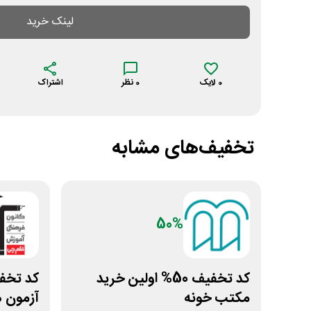
لینک خرید
0
لایک
0
نظر
اشتراک
تخفیف‌های مشابه
50%
کد تخفیف 50% اولین خرید
مکتب خونه
آزمون 