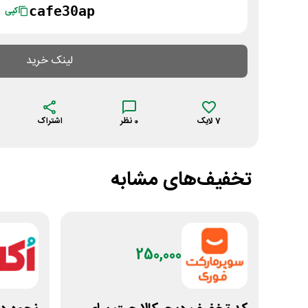
cafe30ap
کپی
لینک خرید
7
لایک
0
نظر
اشتراک
تخفیف‌های مشابه
250,000