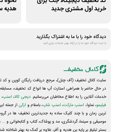
کد تخفیف دیجیکالا جت برای
نحوه در
خرید اول مشتری جدید
هدیه سا
دیدگاه خود را با ما به اشتراک بگذارید
با ثبت دیدگاه خود ما را در ارائه بهتر خدمات یاری کنید
سایت کانال تخفیف (آف چنل)، مرجع دریافت رایگان کوپن و کد تخ
در حال حاضر با همراهی استارت آپ ها انواع کد تخفیف، مسابقه، 
خدمات آنلاین را به اطلاع مخاطبان می‌رسانیم.
دیجی کالا
،
اسنپ
، 
فیلیمو
، نماوا،
اسنپ مارکت
،
اسنپ شاپ
، باسلام و
ازکی
از جمله این
ترین زمان و با چند کلیک ساده به جدیدترین تخفیف ها در گروه ت
موسیقی و سینما، گردشگری، مد و پوشاک، کتاب و کتابخوانی و ... 
بستر تبلیغ بر پایه بن هدیه و آفر، علاوه بر کمک به بهتر شناخته 