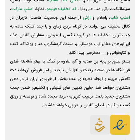
اطلاع مخاطبان می‌رسانیم.
دیجی کالا
،
اسنپ
، اسنپ فود، تپسی،
سینماتیکت، بانی مد، علی‌ بابا ،
کد تخفیف فیلیمو
، نماوا،
اسنپ مارکت
،
اسنپ شاپ
، باسلام و
ازکی
از جمله این وبسایت ‌هاست. کاربران در
کانال تخفیف می توانند در کوتاه ترین زمان و با چند کلیک ساده به
جدیدترین تخفیف ها در گروه تاکسی اینترنتی، سفارش آنلاین غذا،
اپراتورهای مخابراتی، موسیقی و سینما، گردشگری، مد و پوشاک، کتاب
و کتابخوانی و ... دسترسی پیدا کنند.
بستر تبلیغ بر پایه بن هدیه و آفر، علاوه بر کمک به بهتر شناخته شدن
فروشگاه ها در صحنه رقابت و افزایش بازدید و آمار فروش آن‌ها، باعث
کاهش هزینه و ایجاد تجربه‌ای لذت بخش از خریدی ارزان تر در ذهن
مشتریان خواهد شد. چنین کمپین های تبلیغی و تخفیفی ضمن جذب
مشتریان جدید باعث ترغیب کاربر به خرید مجدد شده و توسعه و رونق
کسب و کار در فضای آنلاین را در پی خواهد داشت.