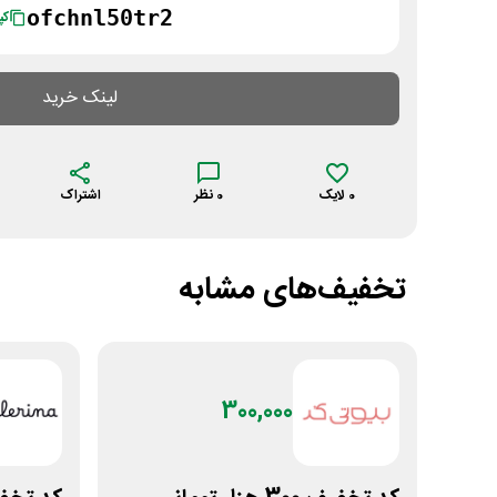
ofchnl50tr2
کپ
لینک خرید
0
لایک
0
نظر
اشتراک
تخفیف‌های مشابه
300,000