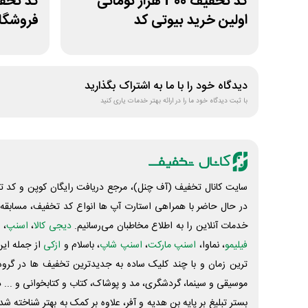
کد تخفیف 300 هزار تومانی
اولین خرید بیوتی کد
فروشگا
سلرینا
دیدگاه خود را با ما به اشتراک بگذارید
با ثبت دیدگاه خود ما را در ارائه بهتر خدمات یاری کنید
سایت کانال تخفیف (آف چنل)، مرجع دریافت رایگان کوپن و کد تخ
در حال حاضر با همراهی استارت آپ ها انواع کد تخفیف، مسابقه، 
خدمات آنلاین را به اطلاع مخاطبان می‌رسانیم.
دیجی کالا
،
اسنپ
، 
فیلیمو
، نماوا،
اسنپ مارکت
،
اسنپ شاپ
، باسلام و
ازکی
از جمله این
ترین زمان و با چند کلیک ساده به جدیدترین تخفیف ها در گروه ت
موسیقی و سینما، گردشگری، مد و پوشاک، کتاب و کتابخوانی و ... 
بستر تبلیغ بر پایه بن هدیه و آفر، علاوه بر کمک به بهتر شناخته 