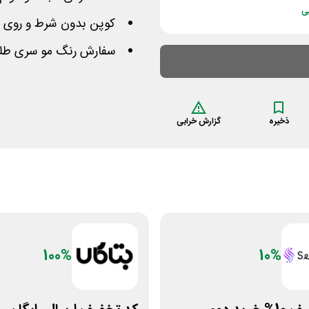
ی
کوپن بدون شرط و روی 
سفارش رنگ مو سری طلایی
ذخیره
گزارش خرابی
100%
10%