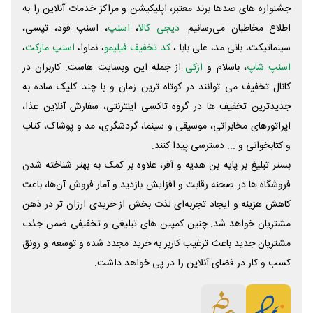
جشنواره های صدها برند معتبر، اپلیکیشن و مراکز خدمات آنلاین را به
اطلاع مخاطبان می‌رسانیم.
دیجی کالا
،
اسنپ
، اسنپ فود، تپسی،
سینماتیکت، بانی مد، علی‌ بابا ،
کد تخفیف فیلیمو
، نماوا،
اسنپ مارکت
،
اسنپ شاپ
، باسلام و
ازکی
از جمله این وبسایت ‌هاست. کاربران در
کانال تخفیف می توانند در کوتاه ترین زمان و با چند کلیک ساده به
جدیدترین تخفیف ها در گروه تاکسی اینترنتی، سفارش آنلاین غذا،
اپراتورهای مخابراتی، موسیقی و سینما، گردشگری، مد و پوشاک، کتاب
و کتابخوانی و ... دسترسی پیدا کنند.
بستر تبلیغ بر پایه بن هدیه و آفر، علاوه بر کمک به بهتر شناخته شدن
فروشگاه ها در صحنه رقابت و افزایش بازدید و آمار فروش آن‌ها، باعث
کاهش هزینه و ایجاد تجربه‌ای لذت بخش از خریدی ارزان تر در ذهن
مشتریان خواهد شد. چنین کمپین های تبلیغی و تخفیفی ضمن جذب
مشتریان جدید باعث ترغیب کاربر به خرید مجدد شده و توسعه و رونق
کسب و کار در فضای آنلاین را در پی خواهد داشت.