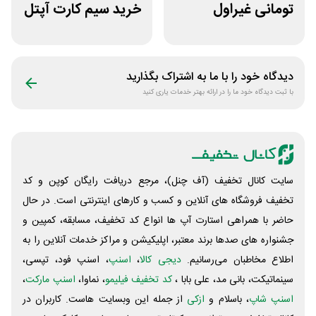
تومانی غیراول
خرید سیم کارت آپتل
فروشگاه عینک
از سایت اکسوری
حریسان
دیدگاه خود را با ما به اشتراک بگذارید
با ثبت دیدگاه خود ما را در ارائه بهتر خدمات یاری کنید
سایت کانال تخفیف (آف چنل)، مرجع دریافت رایگان کوپن و کد
تخفیف فروشگاه های آنلاین و کسب و‌ کارهای اینترنتی است. در حال
حاضر با همراهی استارت آپ ها انواع کد تخفیف، مسابقه، کمپین و
جشنواره های صدها برند معتبر، اپلیکیشن و مراکز خدمات آنلاین را به
اطلاع مخاطبان می‌رسانیم.
دیجی کالا
،
اسنپ
، اسنپ فود، تپسی،
سینماتیکت، بانی مد، علی‌ بابا ،
کد تخفیف فیلیمو
، نماوا،
اسنپ مارکت
،
اسنپ شاپ
، باسلام و
ازکی
از جمله این وبسایت ‌هاست. کاربران در