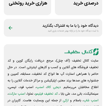
درصدی خرید
هزاری خرید روتختی
زیورآلات جواهری
و فرش چاپی حسن
حقانی
نیا
دیدگاه خود را با ما به اشتراک بگذارید
با ثبت دیدگاه خود ما را در ارائه بهتر خدمات یاری کنید
سایت کانال تخفیف (آف چنل)، مرجع دریافت رایگان کوپن و کد
تخفیف فروشگاه های آنلاین و کسب و‌ کارهای اینترنتی است. در حال
حاضر با همراهی استارت آپ ها انواع کد تخفیف، مسابقه، کمپین و
جشنواره های صدها برند معتبر، اپلیکیشن و مراکز خدمات آنلاین را به
اطلاع مخاطبان می‌رسانیم.
دیجی کالا
،
اسنپ
، اسنپ فود، تپسی،
سینماتیکت، بانی مد، علی‌ بابا ،
کد تخفیف فیلیمو
، نماوا،
اسنپ مارکت
،
اسنپ شاپ
، باسلام و
ازکی
از جمله این وبسایت ‌هاست. کاربران در