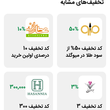
تخفیف‌های مشابه
10%
50%
کد تخفیف 50% از
کد تخفیف 10
سود طلا در میوگلد
درصدی اولین خرید
عطارلند
300,000
3%
کد تخفیف 3
کد تخفیف 300