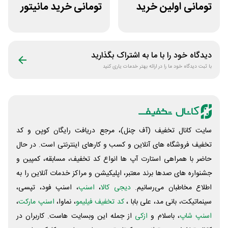
تومانی اولین خرید
تومانی خرید مانیتور
دی جی لند
گیمینگ از ورتکس
گیم
دیدگاه خود را با ما به اشتراک بگذارید
با ثبت دیدگاه خود ما را در ارائه بهتر خدمات یاری کنید
سایت کانال تخفیف (آف چنل)، مرجع دریافت رایگان کوپن و کد
تخفیف فروشگاه های آنلاین و کسب و‌ کارهای اینترنتی است. در حال
حاضر با همراهی استارت آپ ها انواع کد تخفیف، مسابقه، کمپین و
جشنواره های صدها برند معتبر، اپلیکیشن و مراکز خدمات آنلاین را به
اطلاع مخاطبان می‌رسانیم.
دیجی کالا
،
اسنپ
، اسنپ فود، تپسی،
سینماتیکت، بانی مد، علی‌ بابا ،
کد تخفیف فیلیمو
، نماوا،
اسنپ مارکت
،
اسنپ شاپ
، باسلام و
ازکی
از جمله این وبسایت ‌هاست. کاربران در