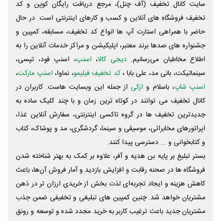
سایت کانال تخفیف (آف چنل)، مرجع دریافت رایگان کوپن و کد
تخفیف فروشگاه های آنلاین و کسب و‌ کارهای اینترنتی است. در حال
حاضر با همراهی استارت آپ ها انواع کد تخفیف، مسابقه، کمپین و
جشنواره های صدها برند معتبر، اپلیکیشن و مراکز خدمات آنلاین را به
اطلاع مخاطبان می‌رسانیم.
دیجی کالا
،
اسنپ
، اسنپ فود، تپسی،
سینماتیکت، بانی مد، علی‌ بابا ،
کد تخفیف فیلیمو
، نماوا،
اسنپ مارکت
،
اسنپ شاپ
، باسلام و
ازکی
از جمله این وبسایت ‌هاست. کاربران در
کانال تخفیف می توانند در کوتاه ترین زمان و با چند کلیک ساده به
جدیدترین تخفیف ها در گروه تاکسی اینترنتی، سفارش آنلاین غذا،
اپراتورهای مخابراتی، موسیقی و سینما، گردشگری، مد و پوشاک، کتاب
و کتابخوانی و ... دسترسی پیدا کنند.
بستر تبلیغ بر پایه بن هدیه و آفر، علاوه بر کمک به بهتر شناخته شدن
فروشگاه ها در صحنه رقابت و افزایش بازدید و آمار فروش آن‌ها، باعث
کاهش هزینه و ایجاد تجربه‌ای لذت بخش از خریدی ارزان تر در ذهن
مشتریان خواهد شد. چنین کمپین های تبلیغی و تخفیفی ضمن جذب
مشتریان جدید باعث ترغیب کاربر به خرید مجدد شده و توسعه و رونق