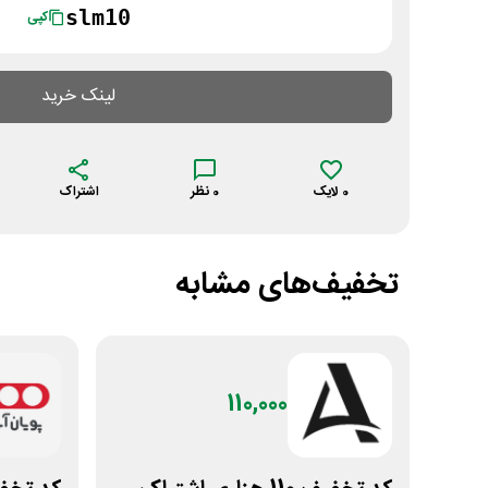
slm10
کپی
لینک خرید
0
لایک
0
نظر
اشتراک
تخفیف‌های مشابه
110,000