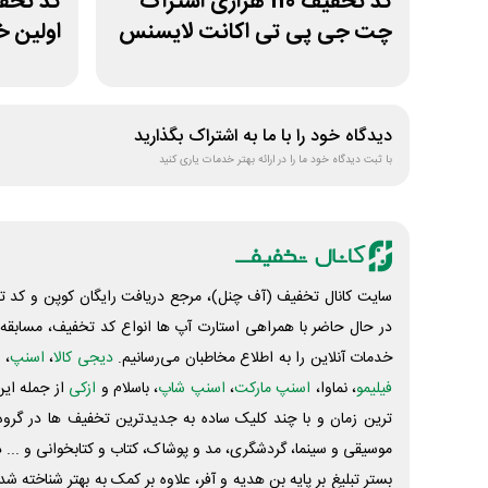
کد تخفیف 110 هزاری اشتراک
چت جی پی تی اکانت لایسنس
اولین خ
دیدگاه خود را با ما به اشتراک بگذارید
با ثبت دیدگاه خود ما را در ارائه بهتر خدمات یاری کنید
سایت کانال تخفیف (آف چنل)، مرجع دریافت رایگان کوپن و کد تخ
در حال حاضر با همراهی استارت آپ ها انواع کد تخفیف، مسابقه، 
خدمات آنلاین را به اطلاع مخاطبان می‌رسانیم.
دیجی کالا
،
اسنپ
، 
فیلیمو
، نماوا،
اسنپ مارکت
،
اسنپ شاپ
، باسلام و
ازکی
از جمله این
ترین زمان و با چند کلیک ساده به جدیدترین تخفیف ها در گروه ت
موسیقی و سینما، گردشگری، مد و پوشاک، کتاب و کتابخوانی و ... 
بستر تبلیغ بر پایه بن هدیه و آفر، علاوه بر کمک به بهتر شناخته 