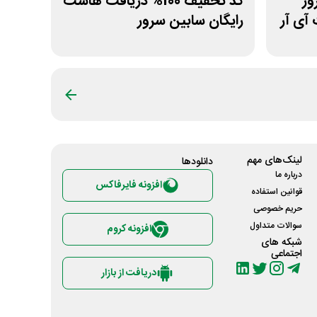
سرور
کد تخفیف 100% دریافت هاست
آی آر
رایگان سابین سرور
لینک‌های مهم
دانلود‌ها
درباره ما
افزونه فایرفاکس
قوانین استفاده
حریم خصوصی
سوالات متداول
افزونه کروم
شبکه های
اجتماعی
دریافت از بازار