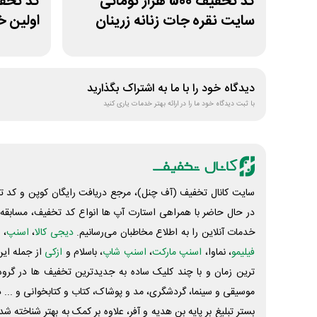
کد تخفیف 500 هزار تومانی
سایت نقره جات زنانه زرینان
اولین خ
دیدگاه خود را با ما به اشتراک بگذارید
با ثبت دیدگاه خود ما را در ارائه بهتر خدمات یاری کنید
سایت کانال تخفیف (آف چنل)، مرجع دریافت رایگان کوپن و کد تخ
در حال حاضر با همراهی استارت آپ ها انواع کد تخفیف، مسابقه، 
خدمات آنلاین را به اطلاع مخاطبان می‌رسانیم.
دیجی کالا
،
اسنپ
، 
فیلیمو
، نماوا،
اسنپ مارکت
،
اسنپ شاپ
، باسلام و
ازکی
از جمله این
ترین زمان و با چند کلیک ساده به جدیدترین تخفیف ها در گروه ت
موسیقی و سینما، گردشگری، مد و پوشاک، کتاب و کتابخوانی و ... 
بستر تبلیغ بر پایه بن هدیه و آفر، علاوه بر کمک به بهتر شناخته 