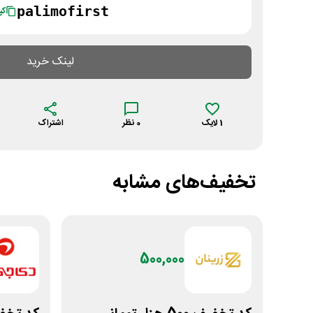
palimofirst
کپ
لینک خرید
1
لایک
0
نظر
اشتراک
تخفیف‌های مشابه
500,000