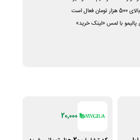
 فعال است
ی پالیمو با لمس «لینک خرید»
20,000