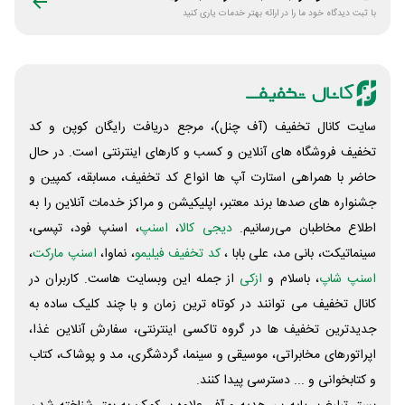
با ثبت دیدگاه خود ما را در ارائه بهتر خدمات یاری کنید
سایت کانال تخفیف (آف چنل)، مرجع دریافت رایگان کوپن و کد
تخفیف فروشگاه های آنلاین و کسب و‌ کارهای اینترنتی است. در حال
حاضر با همراهی استارت آپ ها انواع کد تخفیف، مسابقه، کمپین و
جشنواره های صدها برند معتبر، اپلیکیشن و مراکز خدمات آنلاین را به
اطلاع مخاطبان می‌رسانیم.
دیجی کالا
،
اسنپ
، اسنپ فود، تپسی،
سینماتیکت، بانی مد، علی‌ بابا ،
کد تخفیف فیلیمو
، نماوا،
اسنپ مارکت
،
اسنپ شاپ
، باسلام و
ازکی
از جمله این وبسایت ‌هاست. کاربران در
کانال تخفیف می توانند در کوتاه ترین زمان و با چند کلیک ساده به
جدیدترین تخفیف ها در گروه تاکسی اینترنتی، سفارش آنلاین غذا،
اپراتورهای مخابراتی، موسیقی و سینما، گردشگری، مد و پوشاک، کتاب
و کتابخوانی و ... دسترسی پیدا کنند.