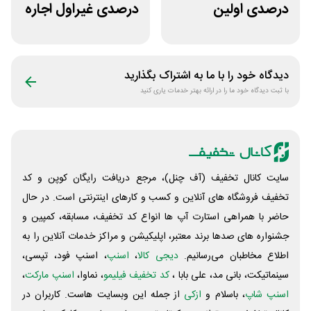
درصدی اولین
درصدی غیراول اجاره
مشاوره سایت یک
خودرو سعادت رنت
وکیل
دیدگاه خود را با ما به اشتراک بگذارید
با ثبت دیدگاه خود ما را در ارائه بهتر خدمات یاری کنید
سایت کانال تخفیف (آف چنل)، مرجع دریافت رایگان کوپن و کد
تخفیف فروشگاه های آنلاین و کسب و‌ کارهای اینترنتی است. در حال
حاضر با همراهی استارت آپ ها انواع کد تخفیف، مسابقه، کمپین و
جشنواره های صدها برند معتبر، اپلیکیشن و مراکز خدمات آنلاین را به
اطلاع مخاطبان می‌رسانیم.
دیجی کالا
،
اسنپ
، اسنپ فود، تپسی،
سینماتیکت، بانی مد، علی‌ بابا ،
کد تخفیف فیلیمو
، نماوا،
اسنپ مارکت
،
اسنپ شاپ
، باسلام و
ازکی
از جمله این وبسایت ‌هاست. کاربران در