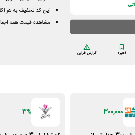
کپی
این کد تخفیف به هر اکان
مشاهده قیمت همه اجناس
ذخیره
گزارش خرابی
3%
300,000