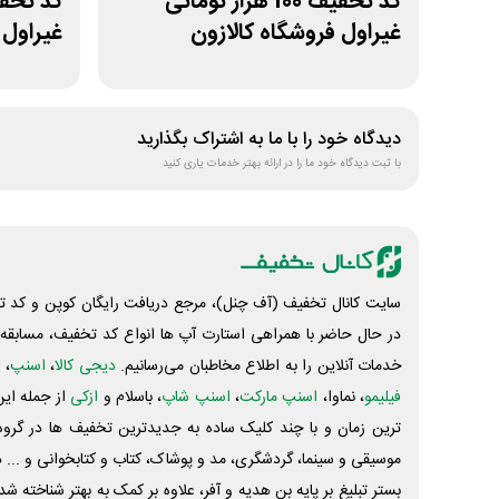
کد تخفیف 100 هزار تومانی
غیراول فروشگاه کالازون
غیراول ف
دیدگاه خود را با ما به اشتراک بگذارید
با ثبت دیدگاه خود ما را در ارائه بهتر خدمات یاری کنید
سایت کانال تخفیف (آف چنل)، مرجع دریافت رایگان کوپن و کد تخ
در حال حاضر با همراهی استارت آپ ها انواع کد تخفیف، مسابقه، 
خدمات آنلاین را به اطلاع مخاطبان می‌رسانیم.
دیجی کالا
،
اسنپ
، 
فیلیمو
، نماوا،
اسنپ مارکت
،
اسنپ شاپ
، باسلام و
ازکی
از جمله این
ترین زمان و با چند کلیک ساده به جدیدترین تخفیف ها در گروه ت
موسیقی و سینما، گردشگری، مد و پوشاک، کتاب و کتابخوانی و ... 
بستر تبلیغ بر پایه بن هدیه و آفر، علاوه بر کمک به بهتر شناخته 