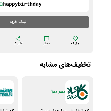
happybirthday
لینک خرید
0
لایک
0
نظر
اشتراک
تخفیف‌های مشابه
100,000