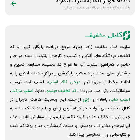
دیدگاه خود را با ما به اشتراک بگذارید
با ثبت دیدگاه خود ما را در ارائه بهتر خدمات یاری کنید
سایت کانال تخفیف (آف چنل)، مرجع دریافت رایگان کوپن و کد
تخفیف فروشگاه های آنلاین و کسب و‌ کارهای اینترنتی است. در حال
حاضر با همراهی استارت آپ ها انواع کد تخفیف، مسابقه، کمپین و
جشنواره های صدها برند معتبر، اپلیکیشن و مراکز خدمات آنلاین را به
اطلاع مخاطبان می‌رسانیم.
دیجی کالا
،
اسنپ
، اسنپ فود، تپسی،
سینماتیکت، بانی مد، علی‌ بابا ،
کد تخفیف فیلیمو
، نماوا،
اسنپ مارکت
،
اسنپ شاپ
، باسلام و
ازکی
از جمله این وبسایت ‌هاست. کاربران در
کانال تخفیف می توانند در کوتاه ترین زمان و با چند کلیک ساده به
جدیدترین تخفیف ها در گروه تاکسی اینترنتی، سفارش آنلاین غذا،
اپراتورهای مخابراتی، موسیقی و سینما، گردشگری، مد و پوشاک، کتاب
و کتابخوانی و ... دسترسی پیدا کنند.