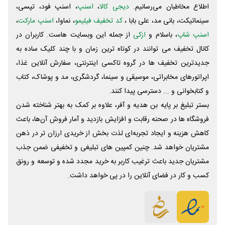
اطلاع مخاطبان می‌رسانیم.
دیجی کالا
،
اسنپ
، اسنپ فود، تپسی،
سینماتیکت، بانی مد، علی‌ بابا ،
کد تخفیف فیلیمو
، نماوا،
اسنپ مارکت
،
اسنپ شاپ
، باسلام و
ازکی
از جمله این وبسایت ‌هاست. کاربران در
کانال تخفیف می توانند در کوتاه ترین زمان و با چند کلیک ساده به
جدیدترین تخفیف ها در گروه تاکسی اینترنتی، سفارش آنلاین غذا،
اپراتورهای مخابراتی، موسیقی و سینما، گردشگری، مد و پوشاک، کتاب
و کتابخوانی و ... دسترسی پیدا کنند.
بستر تبلیغ بر پایه بن هدیه و آفر، علاوه بر کمک به بهتر شناخته شدن
فروشگاه ها در صحنه رقابت و افزایش بازدید و آمار فروش آن‌ها، باعث
کاهش هزینه و ایجاد تجربه‌ای لذت بخش از خریدی ارزان تر در ذهن
مشتریان خواهد شد. چنین کمپین های تبلیغی و تخفیفی ضمن جذب
مشتریان جدید باعث ترغیب کاربر به خرید مجدد شده و توسعه و رونق
کسب و کار در فضای آنلاین را در پی خواهد داشت.