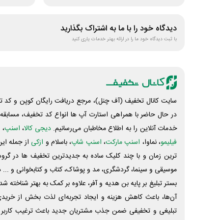
دیدگاه خود را با ما به اشتراک بگذارید
با ثبت دیدگاه خود ما را در ارائه بهتر خدمات یاری کنید
سایت کانال تخفیف (آف چنل)، مرجع دریافت رایگان کوپن و کد تخ
در حال حاضر با همراهی استارت آپ ها انواع کد تخفیف، مسابقه، 
خدمات آنلاین را به اطلاع مخاطبان می‌رسانیم.
دیجی کالا
،
اسنپ
، 
فیلیمو
، نماوا،
اسنپ مارکت
،
اسنپ شاپ
، باسلام و
ازکی
از جمله این
ترین زمان و با چند کلیک ساده به جدیدترین تخفیف ها در گروه ت
موسیقی و سینما، گردشگری، مد و پوشاک، کتاب و کتابخوانی و ... 
بستر تبلیغ بر پایه بن هدیه و آفر، علاوه بر کمک به بهتر شناخته 
آن‌ها، باعث کاهش هزینه و ایجاد تجربه‌ای لذت بخش از خرید
تبلیغی و تخفیفی ضمن جذب مشتریان جدید باعث ترغیب کاربر 