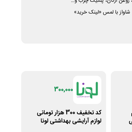
 روغن آرگان، پنکیک چرب و...
شاواز با لمس «لینک خرید»
300,000
کد تخفیف 300 هزار تومانی
ی
لوازم آرایشی بهداشتی لونا
اسکین