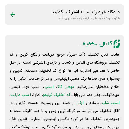
ویپاد
دیدگاه خود را با ما به اشتراک بگذارید
با ثبت دیدگاه خود ما را در ارائه بهتر خدمات یاری کنید
سایت کانال تخفیف (آف چنل)، مرجع دریافت رایگان کوپن و کد
تخفیف فروشگاه های آنلاین و کسب و‌ کارهای اینترنتی است. در حال
حاضر با همراهی استارت آپ ها انواع کد تخفیف، مسابقه، کمپین و
جشنواره های صدها برند معتبر، اپلیکیشن و مراکز خدمات آنلاین را به
اطلاع مخاطبان می‌رسانیم.
دیجی کالا
،
اسنپ
، اسنپ فود، تپسی،
سینماتیکت، بانی مد، علی‌ بابا ،
کد تخفیف فیلیمو
، نماوا،
اسنپ مارکت
،
اسنپ شاپ
، باسلام و
ازکی
از جمله این وبسایت ‌هاست. کاربران در
کانال تخفیف می توانند در کوتاه ترین زمان و با چند کلیک ساده به
جدیدترین تخفیف ها در گروه تاکسی اینترنتی، سفارش آنلاین غذا،
اپراتورهای مخابراتی، موسیقی و سینما، گردشگری، مد و پوشاک، کتاب