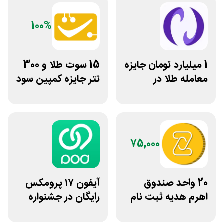
100%
1 میلیارد تومان جایزه
15 سوت طلا و 300
معامله طلا در
تتر جایزه کمپین سود
نوبیتکس
دو نفره تبدیل
75,000
20 واحد صندوق
آیفون ۱۷ پرومکس
اهرم هدیه ثبت نام
رایگان در جشنواره
در سایت مزدکس
روی فرکانس شانس