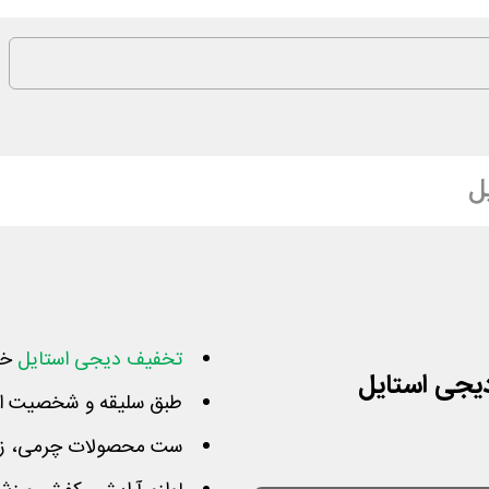
ل
تخفیف دیجی استایل
خر
طبق سلیقه و شخصیت افر
ست محصولات چرمی، زیورآ