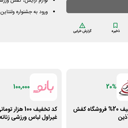
لوازم آرایش، کفش ورزش
ورود به جشنواره ولنتاین
ذخیره
گزارش خرابی
100,000
20%
کد تخفیف 20% فروشگاه کفش
کد تخفیف 100 هزار توما
ذین
غیراول لباس ورزشی زنانه
بانوشاپ