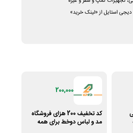
ی، تجهیزات کمپ و سفر و غیره
 دیجی استایل از «لینک خرید»
200,000
نی
کد تخفیف 200 هزای فروشگاه
مد و لباس دوخط برای همه
کاربران