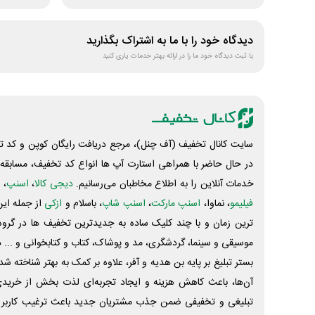
دیدگاه خود را با ما به اشتراک بگذارید
با ثبت دیدگاه خود ما را در ارائه بهتر خدمات یاری کنید
سایت کانال تخفیف (آف چنل)، مرجع دریافت رایگان کوپن و کد تخ
در حال حاضر با همراهی استارت آپ ها انواع کد تخفیف، مسابقه، 
خدمات آنلاین را به اطلاع مخاطبان می‌رسانیم.
دیجی کالا
،
اسنپ
، 
فیلیمو
، نماوا،
اسنپ مارکت
،
اسنپ شاپ
، باسلام و
ازکی
از جمله این
ترین زمان و با چند کلیک ساده به جدیدترین تخفیف ها در گروه ت
موسیقی و سینما، گردشگری، مد و پوشاک، کتاب و کتابخوانی و ... 
بستر تبلیغ بر پایه بن هدیه و آفر، علاوه بر کمک به بهتر شناخته 
آن‌ها، باعث کاهش هزینه و ایجاد تجربه‌ای لذت بخش از خرید
تبلیغی و تخفیفی ضمن جذب مشتریان جدید باعث ترغیب کاربر 