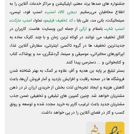
جشنواره های صدها برند معتبر، اپلیکیشن و مراکز خدمات آنلاین را به
اطلاع مخاطبان می‌رسانیم.
دیجی کالا
،
اسنپ
، اسنپ فود، تپسی،
سینماتیکت، بانی مد، علی‌ بابا ،
کد تخفیف فیلیمو
، نماوا،
اسنپ مارکت
،
اسنپ شاپ
، باسلام و
ازکی
از جمله این وبسایت ‌هاست. کاربران در
کانال تخفیف می توانند در کوتاه ترین زمان و با چند کلیک ساده به
جدیدترین تخفیف ها در گروه تاکسی اینترنتی، سفارش آنلاین غذا،
اپراتورهای مخابراتی، موسیقی و سینما، گردشگری، مد و پوشاک، کتاب
و کتابخوانی و ... دسترسی پیدا کنند.
بستر تبلیغ بر پایه بن هدیه و آفر، علاوه بر کمک به بهتر شناخته شدن
فروشگاه ها در صحنه رقابت و افزایش بازدید و آمار فروش آن‌ها، باعث
کاهش هزینه و ایجاد تجربه‌ای لذت بخش از خریدی ارزان تر در ذهن
مشتریان خواهد شد. چنین کمپین های تبلیغی و تخفیفی ضمن جذب
مشتریان جدید باعث ترغیب کاربر به خرید مجدد شده و توسعه و رونق
کسب و کار در فضای آنلاین را در پی خواهد داشت.