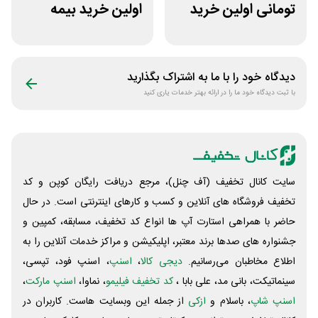
تومانی اولین خرید
اولین خرید بیمه
اومو
بدنه بیمه بازار
دیدگاه خود را با ما به اشتراک بگذارید
با ثبت دیدگاه خود ما را در ارائه بهتر خدمات یاری کنید
سایت کانال تخفیف (آف چنل)، مرجع دریافت رایگان کوپن و کد
تخفیف فروشگاه های آنلاین و کسب و‌ کارهای اینترنتی است. در حال
حاضر با همراهی استارت آپ ها انواع کد تخفیف، مسابقه، کمپین و
جشنواره های صدها برند معتبر، اپلیکیشن و مراکز خدمات آنلاین را به
اطلاع مخاطبان می‌رسانیم.
دیجی کالا
،
اسنپ
، اسنپ فود، تپسی،
سینماتیکت، بانی مد، علی‌ بابا ،
کد تخفیف فیلیمو
، نماوا،
اسنپ مارکت
،
اسنپ شاپ
، باسلام و
ازکی
از جمله این وبسایت ‌هاست. کاربران در