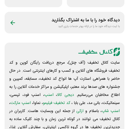
عطارلند
خودرو کستل
دیدگاه خود را با ما به اشتراک بگذارید
با ثبت دیدگاه خود ما را در ارائه بهتر خدمات یاری کنید
سایت کانال تخفیف (آف چنل)، مرجع دریافت رایگان کوپن و کد
تخفیف فروشگاه های آنلاین و کسب و‌ کارهای اینترنتی است. در حال
حاضر با همراهی استارت آپ ها انواع کد تخفیف، مسابقه، کمپین و
جشنواره های صدها برند معتبر، اپلیکیشن و مراکز خدمات آنلاین را به
اطلاع مخاطبان می‌رسانیم.
دیجی کالا
،
اسنپ
، اسنپ فود، تپسی،
سینماتیکت، بانی مد، علی‌ بابا ،
کد تخفیف فیلیمو
، نماوا،
اسنپ مارکت
،
اسنپ شاپ
، باسلام و
ازکی
از جمله این وبسایت ‌هاست. کاربران در
کانال تخفیف می توانند در کوتاه ترین زمان و با چند کلیک ساده به
جدیدترین تخفیف ها در گروه تاکسی اینترنتی، سفارش آنلاین غذا،