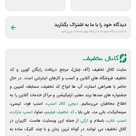
و اکالا
جوایز بازی دنیای
میرکس
دیدگاه خود را با ما به اشتراک بگذارید
با ثبت دیدگاه خود ما را در ارائه بهتر خدمات یاری کنید
سایت کانال تخفیف (آف چنل)، مرجع دریافت رایگان کوپن و کد
تخفیف فروشگاه های آنلاین و کسب و‌ کارهای اینترنتی است. در حال
حاضر با همراهی استارت آپ ها انواع کد تخفیف، مسابقه، کمپین و
جشنواره های صدها برند معتبر، اپلیکیشن و مراکز خدمات آنلاین را به
اطلاع مخاطبان می‌رسانیم.
دیجی کالا
،
اسنپ
، اسنپ فود، تپسی،
سینماتیکت، بانی مد، علی‌ بابا ،
کد تخفیف فیلیمو
، نماوا،
اسنپ مارکت
،
اسنپ شاپ
، باسلام و
ازکی
از جمله این وبسایت ‌هاست. کاربران در
کانال تخفیف می توانند در کوتاه ترین زمان و با چند کلیک ساده به