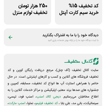
کد تخفیف 15%
250 هزار تومان
خرید سیم کارت آپتل
تخفیف لوازم منزل
از سایت اکسوری
در فروشگاه خانه شما
دیدگاه خود را با ما به اشتراک بگذارید
با ثبت دیدگاه خود ما را در ارائه بهتر خدمات یاری کنید
سایت کانال تخفیف (آف چنل)، مرجع دریافت رایگان کوپن و کد
تخفیف فروشگاه های آنلاین و کسب و‌ کارهای اینترنتی است. در حال
حاضر با همراهی استارت آپ ها انواع کد تخفیف، مسابقه، کمپین و
جشنواره های صدها برند معتبر، اپلیکیشن و مراکز خدمات آنلاین را به
اطلاع مخاطبان می‌رسانیم.
دیجی کالا
،
اسنپ
، اسنپ فود، تپسی،
سینماتیکت، بانی مد، علی‌ بابا ،
کد تخفیف فیلیمو
، نماوا،
اسنپ مارکت
،