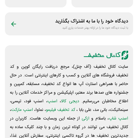
اسنپ تریپ
برای همه کاربران
دیدگاه خود را با ما به اشتراک بگذارید
با ثبت دیدگاه خود ما را در ارائه بهتر خدمات یاری کنید
سایت کانال تخفیف (آف چنل)، مرجع دریافت رایگان کوپن و کد
تخفیف فروشگاه های آنلاین و کسب و‌ کارهای اینترنتی است. در حال
حاضر با همراهی استارت آپ ها انواع کد تخفیف، مسابقه، کمپین و
جشنواره های صدها برند معتبر، اپلیکیشن و مراکز خدمات آنلاین را به
اطلاع مخاطبان می‌رسانیم.
دیجی کالا
،
اسنپ
، اسنپ فود، تپسی،
سینماتیکت، بانی مد، علی‌ بابا ،
کد تخفیف فیلیمو
، نماوا،
اسنپ مارکت
،
اسنپ شاپ
، باسلام و
ازکی
از جمله این وبسایت ‌هاست. کاربران در
کانال تخفیف می توانند در کوتاه ترین زمان و با چند کلیک ساده به
جدیدترین تخفیف ها در گروه تاکسی اینترنتی، سفارش آنلاین غذا،