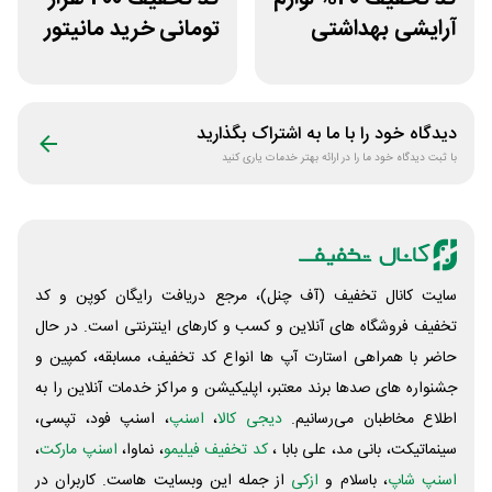
آرایشی بهداشتی
تومانی خرید مانیتور
فایاب
گیمینگ از ورتکس
گیم
دیدگاه خود را با ما به اشتراک بگذارید
با ثبت دیدگاه خود ما را در ارائه بهتر خدمات یاری کنید
سایت کانال تخفیف (آف چنل)، مرجع دریافت رایگان کوپن و کد
تخفیف فروشگاه های آنلاین و کسب و‌ کارهای اینترنتی است. در حال
حاضر با همراهی استارت آپ ها انواع کد تخفیف، مسابقه، کمپین و
جشنواره های صدها برند معتبر، اپلیکیشن و مراکز خدمات آنلاین را به
اطلاع مخاطبان می‌رسانیم.
دیجی کالا
،
اسنپ
، اسنپ فود، تپسی،
سینماتیکت، بانی مد، علی‌ بابا ،
کد تخفیف فیلیمو
، نماوا،
اسنپ مارکت
،
اسنپ شاپ
، باسلام و
ازکی
از جمله این وبسایت ‌هاست. کاربران در