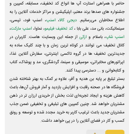
حاضر با همراهی استارت آپ ها انواع کد تخفیف، مسابقه، کمپین و
جشنواره های صدها برند معتبر، اپلیکیشن و مراکز خدمات آنلاین را به
اطلاع مخاطبان می‌رسانیم.
دیجی کالا
،
اسنپ
، اسنپ فود، تپسی،
سینماتیکت، بانی مد، علی‌ بابا ،
کد تخفیف فیلیمو
، نماوا،
اسنپ مارکت
،
اسنپ شاپ
، باسلام و
ازکی
از جمله این وبسایت ‌هاست. کاربران در
کانال تخفیف می توانند در کوتاه ترین زمان و با چند کلیک ساده به
جدیدترین تخفیف ها در گروه تاکسی اینترنتی، سفارش آنلاین غذا،
اپراتورهای مخابراتی، موسیقی و سینما، گردشگری، مد و پوشاک، کتاب
و کتابخوانی و ... دسترسی پیدا کنند.
بستر تبلیغ بر پایه بن هدیه و آفر، علاوه بر کمک به بهتر شناخته شدن
فروشگاه ها در صحنه رقابت و افزایش بازدید و آمار فروش آن‌ها، باعث
کاهش هزینه و ایجاد تجربه‌ای لذت بخش از خریدی ارزان تر در ذهن
مشتریان خواهد شد. چنین کمپین های تبلیغی و تخفیفی ضمن جذب
مشتریان جدید باعث ترغیب کاربر به خرید مجدد شده و توسعه و رونق
کسب و کار در فضای آنلاین را در پی خواهد داشت.