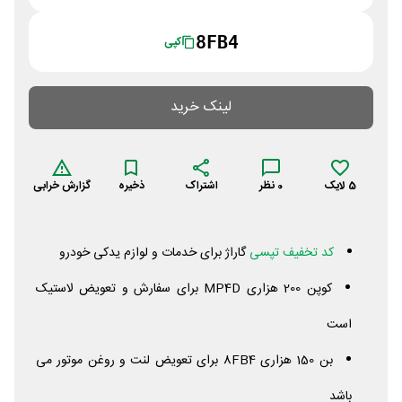
8FB4
کپی
لینک خرید
5
لایک
0
نظر
اشتراک
ذخیره
گزارش خرابی
کد تخفیف تپسی
گاراژ برای خدمات و لوازم یدکی خودرو
کوپن 200 هزاری
MP4D
برای سفارش و تعویض لاستیک
است
بن 150 هزاری
8FB4
برای تعویض لنت و روغن موتور می
باشد