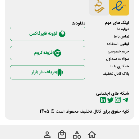
لینک‌های مهم
دانلود‌ها
درباره ما
افزونه فایرفاکس
تماس با ما
قوانین استفاده
حریم خصوصی
افزونه کروم
سوالات متداول
همکاری با ما
دریافت از بازار
بلاگ کانال تخفیف
شبکه های اجتماعی
کلیه حقوق برای
کانال تخفیف
محفوظ است © 1405