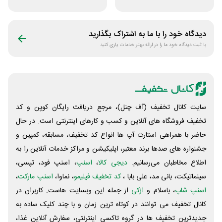
آنلاین هتل قاصدک
داخلی سفرآرا
24
دیدگاه خود را با ما به اشتراک بگذارید
با ثبت دیدگاه خود ما را در ارائه بهتر خدمات یاری کنید
سایت کانال تخفیف (آف چنل)، مرجع دریافت رایگان کوپن و کد
تخفیف فروشگاه های آنلاین و کسب و‌ کارهای اینترنتی است. در حال
حاضر با همراهی استارت آپ ها انواع کد تخفیف، مسابقه، کمپین و
جشنواره های صدها برند معتبر، اپلیکیشن و مراکز خدمات آنلاین را به
اطلاع مخاطبان می‌رسانیم.
دیجی کالا
،
اسنپ
، اسنپ فود، تپسی،
سینماتیکت، بانی مد، علی‌ بابا ،
کد تخفیف فیلیمو
، نماوا،
اسنپ مارکت
،
اسنپ شاپ
، باسلام و
ازکی
از جمله این وبسایت ‌هاست. کاربران در
کانال تخفیف می توانند در کوتاه ترین زمان و با چند کلیک ساده به
جدیدترین تخفیف ها در گروه تاکسی اینترنتی، سفارش آنلاین غذا،