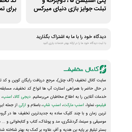
پلی استیشن 5 ، دوچرخه و
کد تخف
تبلت جوایز بازی دنیای میرکس
برای تم
دیدگاه خود را با ما به اشتراک بگذارید
با ثبت دیدگاه خود ما را در ارائه بهتر خدمات یاری کنید
سایت کانال تخفیف (آف چنل)، مرجع دریافت رایگان کوپن و کد تخ
در حال حاضر با همراهی استارت آپ ها انواع کد تخفیف، مسابقه، 
خدمات آنلاین را به اطلاع مخاطبان می‌رسانیم.
دیجی کالا
،
اسنپ
، 
فیلیمو
، نماوا،
اسنپ مارکت
،
اسنپ شاپ
، باسلام و
ازکی
از جمله این
ترین زمان و با چند کلیک ساده به جدیدترین تخفیف ها در گروه ت
موسیقی و سینما، گردشگری، مد و پوشاک، کتاب و کتابخوانی و ... 
بستر تبلیغ بر پایه بن هدیه و آفر، علاوه بر کمک به بهتر شناخته 