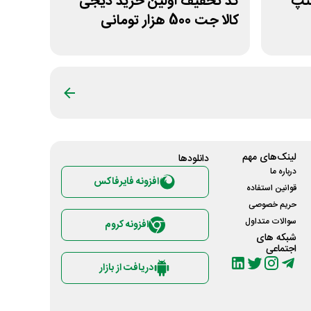
سنپ
کد تخفیف اولین خرید دیجی
کالا جت 500 هزار تومانی
لینک‌های مهم
دانلود‌ها
درباره ما
افزونه فایرفاکس
قوانین استفاده
حریم خصوصی
سوالات متداول
افزونه کروم
شبکه های
اجتماعی
دریافت از بازار