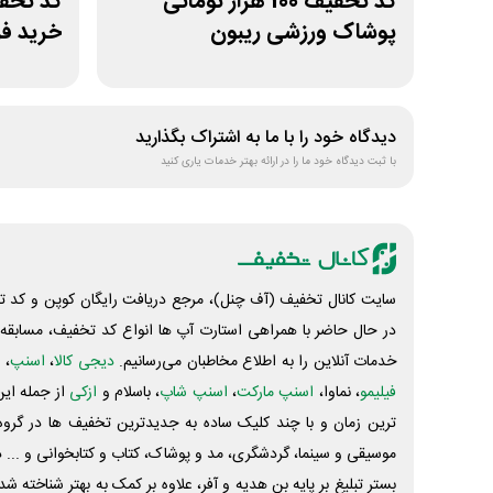
کد تخفیف 100 هزار تومانی
پوشاک ورزشی ریبون
خرید ف
دیدگاه خود را با ما به اشتراک بگذارید
با ثبت دیدگاه خود ما را در ارائه بهتر خدمات یاری کنید
سایت کانال تخفیف (آف چنل)، مرجع دریافت رایگان کوپن و کد تخ
در حال حاضر با همراهی استارت آپ ها انواع کد تخفیف، مسابقه، 
خدمات آنلاین را به اطلاع مخاطبان می‌رسانیم.
دیجی کالا
،
اسنپ
، 
فیلیمو
، نماوا،
اسنپ مارکت
،
اسنپ شاپ
، باسلام و
ازکی
از جمله این
ترین زمان و با چند کلیک ساده به جدیدترین تخفیف ها در گروه ت
موسیقی و سینما، گردشگری، مد و پوشاک، کتاب و کتابخوانی و ... 
بستر تبلیغ بر پایه بن هدیه و آفر، علاوه بر کمک به بهتر شناخته 