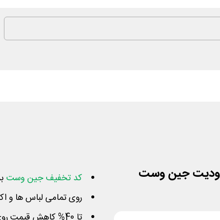
کد تخفیف جین وست
بد
روی تمامی لباس ها و ا
تا 40% کاهش قیمت روی محصولات + کوپن 15 درصدی