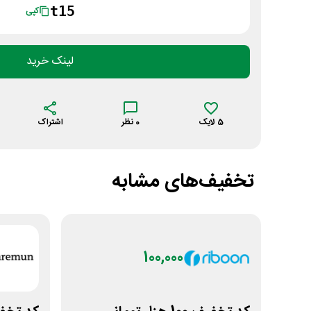
t15
کپی
لینک خرید
5
لایک
0
نظر
اشتراک
تخفیف‌های مشابه
100,000