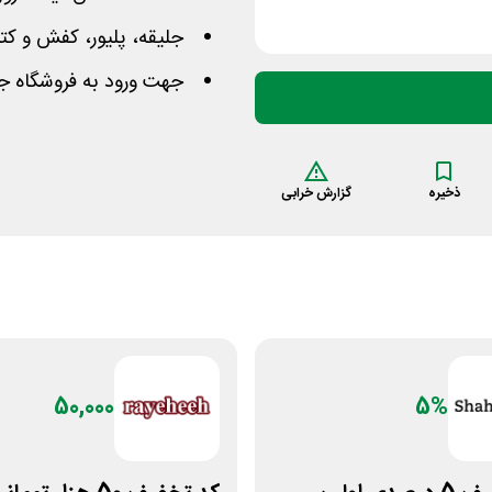
جلیقه، پلیور، کفش و کت
جهت ورود به فروشگاه 
ذخیره
گزارش خرابی
50,000
5%