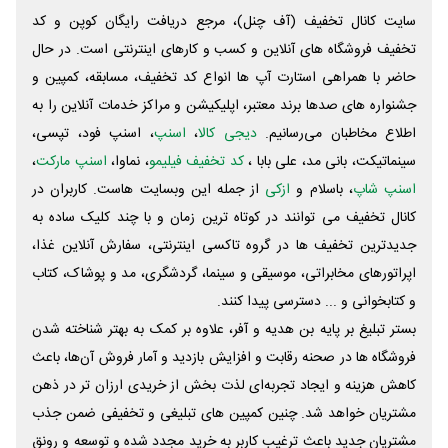
سایت کانال تخفیف (آف چنل)، مرجع دریافت رایگان کوپن و کد
تخفیف فروشگاه های آنلاین و کسب و‌ کارهای اینترنتی است. در حال
حاضر با همراهی استارت آپ ها انواع کد تخفیف، مسابقه، کمپین و
جشنواره های صدها برند معتبر، اپلیکیشن و مراکز خدمات آنلاین را به
اطلاع مخاطبان می‌رسانیم.
دیجی کالا
،
اسنپ
، اسنپ فود، تپسی،
سینماتیکت، بانی مد، علی‌ بابا ،
کد تخفیف فیلیمو
، نماوا،
اسنپ مارکت
،
اسنپ شاپ
، باسلام و
ازکی
از جمله این وبسایت ‌هاست. کاربران در
کانال تخفیف می توانند در کوتاه ترین زمان و با چند کلیک ساده به
جدیدترین تخفیف ها در گروه تاکسی اینترنتی، سفارش آنلاین غذا،
اپراتورهای مخابراتی، موسیقی و سینما، گردشگری، مد و پوشاک، کتاب
و کتابخوانی و ... دسترسی پیدا کنند.
بستر تبلیغ بر پایه بن هدیه و آفر، علاوه بر کمک به بهتر شناخته شدن
فروشگاه ها در صحنه رقابت و افزایش بازدید و آمار فروش آن‌ها، باعث
کاهش هزینه و ایجاد تجربه‌ای لذت بخش از خریدی ارزان تر در ذهن
مشتریان خواهد شد. چنین کمپین های تبلیغی و تخفیفی ضمن جذب
مشتریان جدید باعث ترغیب کاربر به خرید مجدد شده و توسعه و رونق