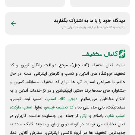
ویلا و سوئیت از
داخلی سفرآرا
سپنجا
دیدگاه خود را با ما به اشتراک بگذارید
با ثبت دیدگاه خود ما را در ارائه بهتر خدمات یاری کنید
سایت کانال تخفیف (آف چنل)، مرجع دریافت رایگان کوپن و کد
تخفیف فروشگاه های آنلاین و کسب و‌ کارهای اینترنتی است. در حال
حاضر با همراهی استارت آپ ها انواع کد تخفیف، مسابقه، کمپین و
جشنواره های صدها برند معتبر، اپلیکیشن و مراکز خدمات آنلاین را به
اطلاع مخاطبان می‌رسانیم.
دیجی کالا
،
اسنپ
، اسنپ فود، تپسی،
سینماتیکت، بانی مد، علی‌ بابا ،
کد تخفیف فیلیمو
، نماوا،
اسنپ مارکت
،
اسنپ شاپ
، باسلام و
ازکی
از جمله این وبسایت ‌هاست. کاربران در
کانال تخفیف می توانند در کوتاه ترین زمان و با چند کلیک ساده به
جدیدترین تخفیف ها در گروه تاکسی اینترنتی، سفارش آنلاین غذا،