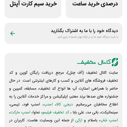
درصدی خرید ساعت
خرید سیم کارت آپتل
مچی پوزیترون
از سایت اکسوری
دیدگاه خود را با ما به اشتراک بگذارید
با ثبت دیدگاه خود ما را در ارائه بهتر خدمات یاری کنید
سایت کانال تخفیف (آف چنل)، مرجع دریافت رایگان کوپن و کد
تخفیف فروشگاه های آنلاین و کسب و‌ کارهای اینترنتی است. در حال
حاضر با همراهی استارت آپ ها انواع کد تخفیف، مسابقه، کمپین و
جشنواره های صدها برند معتبر، اپلیکیشن و مراکز خدمات آنلاین را به
اطلاع مخاطبان می‌رسانیم.
دیجی کالا
،
اسنپ
، اسنپ فود، تپسی،
سینماتیکت، بانی مد، علی‌ بابا ،
کد تخفیف فیلیمو
، نماوا،
اسنپ مارکت
،
اسنپ شاپ
، باسلام و
ازکی
از جمله این وبسایت ‌هاست. کاربران در