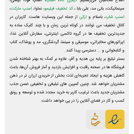
اطلاع مخاطبان می‌رسانیم.
دیجی کالا
،
اسنپ
، اسنپ فود، تپسی،
سینماتیکت، بانی مد، علی‌ بابا ،
کد تخفیف فیلیمو
، نماوا،
اسنپ مارکت
،
اسنپ شاپ
، باسلام و
ازکی
از جمله این وبسایت ‌هاست. کاربران در
کانال تخفیف می توانند در کوتاه ترین زمان و با چند کلیک ساده به
جدیدترین تخفیف ها در گروه تاکسی اینترنتی، سفارش آنلاین غذا،
اپراتورهای مخابراتی، موسیقی و سینما، گردشگری، مد و پوشاک، کتاب
و کتابخوانی و ... دسترسی پیدا کنند.
بستر تبلیغ بر پایه بن هدیه و آفر، علاوه بر کمک به بهتر شناخته شدن
فروشگاه ها در صحنه رقابت و افزایش بازدید و آمار فروش آن‌ها، باعث
کاهش هزینه و ایجاد تجربه‌ای لذت بخش از خریدی ارزان تر در ذهن
مشتریان خواهد شد. چنین کمپین های تبلیغی و تخفیفی ضمن جذب
مشتریان جدید باعث ترغیب کاربر به خرید مجدد شده و توسعه و رونق
کسب و کار در فضای آنلاین را در پی خواهد داشت.