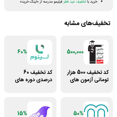
خرید با
تخفیف عید فطر
فیلیمو مدرسه از «لینک خرید»
تخفیف‌های مشابه
60%
500,000
کد تخفیف 500 هزار
کد تخفیف 60
تومانی آزمون های
درصدی دوره های
قلم چی
علوم پزشکی لینوم
15%
50%