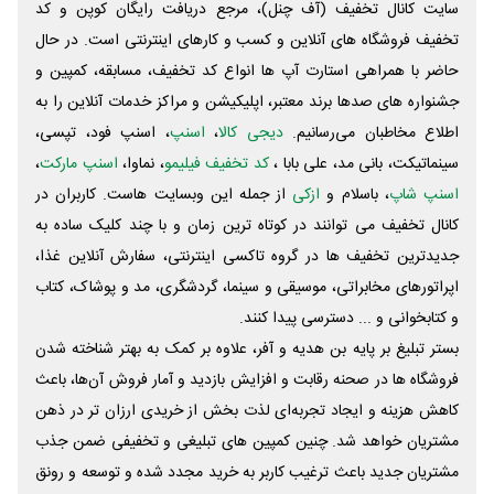
سایت کانال تخفیف (آف چنل)، مرجع دریافت رایگان کوپن و کد
تخفیف فروشگاه های آنلاین و کسب و‌ کارهای اینترنتی است. در حال
حاضر با همراهی استارت آپ ها انواع کد تخفیف، مسابقه، کمپین و
جشنواره های صدها برند معتبر، اپلیکیشن و مراکز خدمات آنلاین را به
اطلاع مخاطبان می‌رسانیم.
دیجی کالا
،
اسنپ
، اسنپ فود، تپسی،
سینماتیکت، بانی مد، علی‌ بابا ،
کد تخفیف فیلیمو
، نماوا،
اسنپ مارکت
،
اسنپ شاپ
، باسلام و
ازکی
از جمله این وبسایت ‌هاست. کاربران در
کانال تخفیف می توانند در کوتاه ترین زمان و با چند کلیک ساده به
جدیدترین تخفیف ها در گروه تاکسی اینترنتی، سفارش آنلاین غذا،
اپراتورهای مخابراتی، موسیقی و سینما، گردشگری، مد و پوشاک، کتاب
و کتابخوانی و ... دسترسی پیدا کنند.
بستر تبلیغ بر پایه بن هدیه و آفر، علاوه بر کمک به بهتر شناخته شدن
فروشگاه ها در صحنه رقابت و افزایش بازدید و آمار فروش آن‌ها، باعث
کاهش هزینه و ایجاد تجربه‌ای لذت بخش از خریدی ارزان تر در ذهن
مشتریان خواهد شد. چنین کمپین های تبلیغی و تخفیفی ضمن جذب
مشتریان جدید باعث ترغیب کاربر به خرید مجدد شده و توسعه و رونق