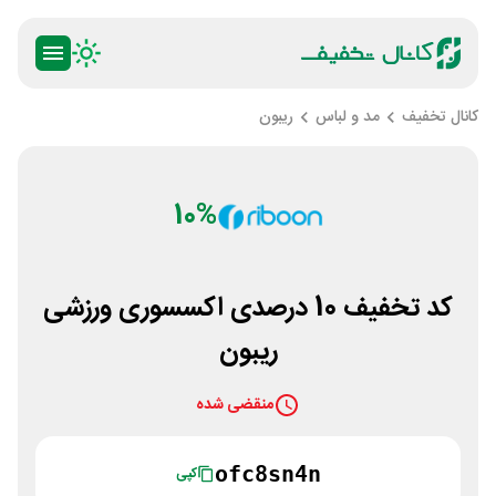
کانال تخفیف
مد و لباس
ریبون
10%
کد تخفیف 10 درصدی اکسسوری ورزشی
ریبون
منقضی شده
ofc8sn4n
کپی