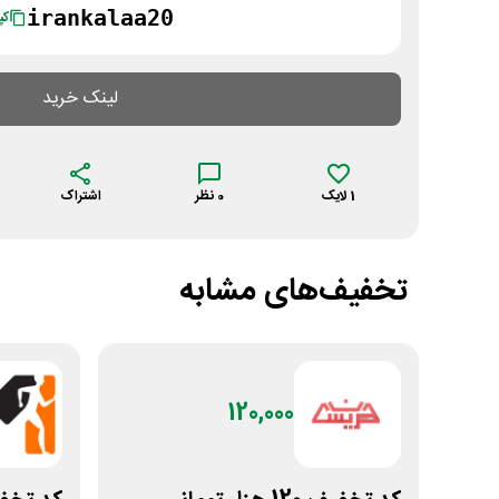
irankalaa20
کپ
لینک خرید
1
لایک
0
نظر
اشتراک
تخفیف‌های مشابه
120,000