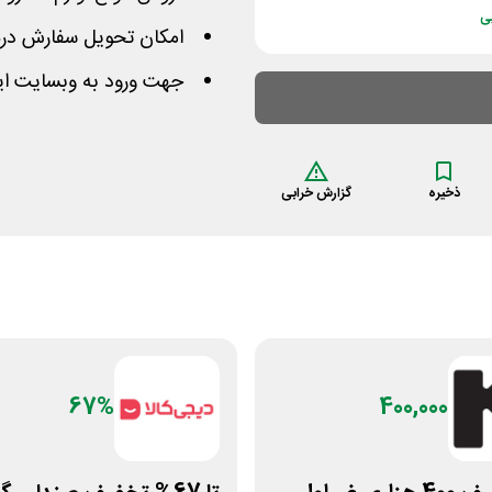
ی
امکان تحویل سفارش درب
جهت ورود به وبسایت ای
ذخیره
گزارش خرابی
67%
400,000