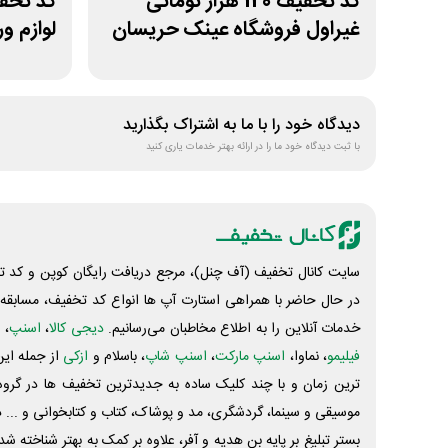
کد تخفیف 120 هزار تومانی
غیراول فروشگاه عینک حریسان
لوازم و
دیدگاه خود را با ما به اشتراک بگذارید
با ثبت دیدگاه خود ما را در ارائه بهتر خدمات یاری کنید
سایت کانال تخفیف (آف چنل)، مرجع دریافت رایگان کوپن و کد تخ
در حال حاضر با همراهی استارت آپ ها انواع کد تخفیف، مسابقه، 
خدمات آنلاین را به اطلاع مخاطبان می‌رسانیم.
دیجی کالا
،
اسنپ
، 
فیلیمو
، نماوا،
اسنپ مارکت
،
اسنپ شاپ
، باسلام و
ازکی
از جمله این
ترین زمان و با چند کلیک ساده به جدیدترین تخفیف ها در گروه ت
موسیقی و سینما، گردشگری، مد و پوشاک، کتاب و کتابخوانی و ... 
بستر تبلیغ بر پایه بن هدیه و آفر، علاوه بر کمک به بهتر شناخته 