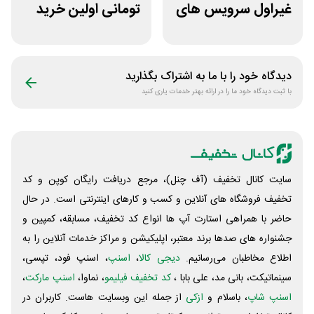
غیراول سرویس های
تومانی اولین خرید
میزبانی میهن وب
پویان آی تی
هاست
دیدگاه خود را با ما به اشتراک بگذارید
با ثبت دیدگاه خود ما را در ارائه بهتر خدمات یاری کنید
سایت کانال تخفیف (آف چنل)، مرجع دریافت رایگان کوپن و کد
تخفیف فروشگاه های آنلاین و کسب و‌ کارهای اینترنتی است. در حال
حاضر با همراهی استارت آپ ها انواع کد تخفیف، مسابقه، کمپین و
جشنواره های صدها برند معتبر، اپلیکیشن و مراکز خدمات آنلاین را به
اطلاع مخاطبان می‌رسانیم.
دیجی کالا
،
اسنپ
، اسنپ فود، تپسی،
سینماتیکت، بانی مد، علی‌ بابا ،
کد تخفیف فیلیمو
، نماوا،
اسنپ مارکت
،
اسنپ شاپ
، باسلام و
ازکی
از جمله این وبسایت ‌هاست. کاربران در