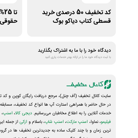
کد تخفیف 50 درصدی خرید
تا
قسطی کتاب دیاکو بوک
حقوقی 
جنگل
دیدگاه خود را با ما به اشتراک بگذارید
با ثبت دیدگاه خود ما را در ارائه بهتر خدمات یاری کنید
سایت کانال تخفیف (آف چنل)، مرجع دریافت رایگان کوپن و کد تخ
در حال حاضر با همراهی استارت آپ ها انواع کد تخفیف، مسابقه، 
خدمات آنلاین را به اطلاع مخاطبان می‌رسانیم.
دیجی کالا
،
اسنپ
، 
فیلیمو
، نماوا،
اسنپ مارکت
،
اسنپ شاپ
، باسلام و
ازکی
از جمله این
ترین زمان و با چند کلیک ساده به جدیدترین تخفیف ها در گروه ت