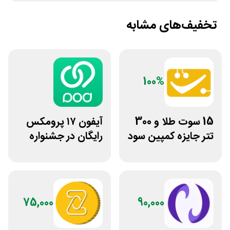
تخفیف‌های مشابه
100%
15 سوت طلا و 300
آیفون ۱۷ پرومکس
تتر جایزه کمپین سود
رایگان در جشنواره
دو نفره تبدیل
روی فرکانس شانس
ویپاد
75,000
90,000