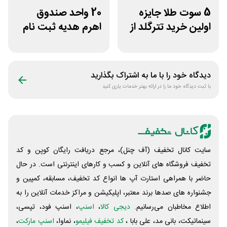
5 سوت طلا جایزه
20 واحد صندوق
اولین خرید تترگلد از
اهرم هدیه ثبت نام
نوبیتکس
در سایت مزدکس
دیدگاه خود را با ما به اشتراک بگذارید
با ثبت دیدگاه خود ما را در ارائه بهتر خدمات یاری کنید
سایت کانال تخفیف (آف چنل)، مرجع دریافت رایگان کوپن و کد
تخفیف فروشگاه های آنلاین و کسب و‌ کارهای اینترنتی است. در حال
حاضر با همراهی استارت آپ ها انواع کد تخفیف، مسابقه، کمپین و
جشنواره های صدها برند معتبر، اپلیکیشن و مراکز خدمات آنلاین را به
اطلاع مخاطبان می‌رسانیم.
دیجی کالا
،
اسنپ
، اسنپ فود، تپسی،
سینماتیکت، بانی مد، علی‌ بابا ،
کد تخفیف فیلیمو
، نماوا،
اسنپ مارکت
،