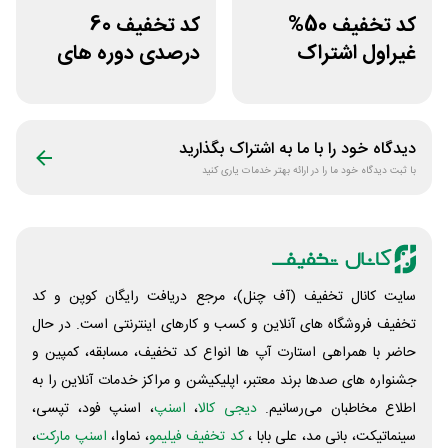
کد تخفیف 50%
کد تخفیف 60
غیراول اشتراک
درصدی دوره های
برنامه فیلیمو مدرسه
علوم پزشکی لینوم
دیدگاه خود را با ما به اشتراک بگذارید
با ثبت دیدگاه خود ما را در ارائه بهتر خدمات یاری کنید
سایت کانال تخفیف (آف چنل)، مرجع دریافت رایگان کوپن و کد
تخفیف فروشگاه های آنلاین و کسب و‌ کارهای اینترنتی است. در حال
حاضر با همراهی استارت آپ ها انواع کد تخفیف، مسابقه، کمپین و
جشنواره های صدها برند معتبر، اپلیکیشن و مراکز خدمات آنلاین را به
اطلاع مخاطبان می‌رسانیم.
دیجی کالا
،
اسنپ
، اسنپ فود، تپسی،
سینماتیکت، بانی مد، علی‌ بابا ،
کد تخفیف فیلیمو
، نماوا،
اسنپ مارکت
،