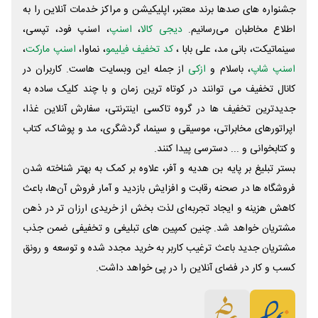
جشنواره های صدها برند معتبر، اپلیکیشن و مراکز خدمات آنلاین را به
اطلاع مخاطبان می‌رسانیم.
دیجی کالا
،
اسنپ
، اسنپ فود، تپسی،
سینماتیکت، بانی مد، علی‌ بابا ،
کد تخفیف فیلیمو
، نماوا،
اسنپ مارکت
،
اسنپ شاپ
، باسلام و
ازکی
از جمله این وبسایت ‌هاست. کاربران در
کانال تخفیف می توانند در کوتاه ترین زمان و با چند کلیک ساده به
جدیدترین تخفیف ها در گروه تاکسی اینترنتی، سفارش آنلاین غذا،
اپراتورهای مخابراتی، موسیقی و سینما، گردشگری، مد و پوشاک، کتاب
و کتابخوانی و ... دسترسی پیدا کنند.
بستر تبلیغ بر پایه بن هدیه و آفر، علاوه بر کمک به بهتر شناخته شدن
فروشگاه ها در صحنه رقابت و افزایش بازدید و آمار فروش آن‌ها، باعث
کاهش هزینه و ایجاد تجربه‌ای لذت بخش از خریدی ارزان تر در ذهن
مشتریان خواهد شد. چنین کمپین های تبلیغی و تخفیفی ضمن جذب
مشتریان جدید باعث ترغیب کاربر به خرید مجدد شده و توسعه و رونق
کسب و کار در فضای آنلاین را در پی خواهد داشت.