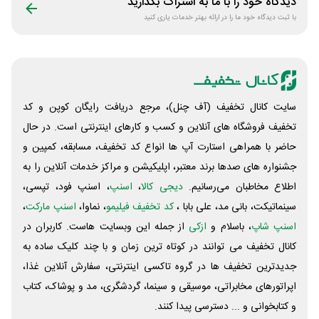
دیدگاه خود را با ما به اشتراک بگذارید
با ثبت دیدگاه خود ما را در ارائه بهتر خدمات یاری کنید
سایت کانال تخفیف (آف چنل)، مرجع دریافت رایگان کوپن و کد
تخفیف فروشگاه های آنلاین و کسب و‌ کارهای اینترنتی است. در حال
حاضر با همراهی استارت آپ ها انواع کد تخفیف، مسابقه، کمپین و
جشنواره های صدها برند معتبر، اپلیکیشن و مراکز خدمات آنلاین را به
اطلاع مخاطبان می‌رسانیم.
دیجی کالا
،
اسنپ
، اسنپ فود، تپسی،
سینماتیکت، بانی مد، علی‌ بابا ،
کد تخفیف فیلیمو
، نماوا،
اسنپ مارکت
،
اسنپ شاپ
، باسلام و
ازکی
از جمله این وبسایت ‌هاست. کاربران در
کانال تخفیف می توانند در کوتاه ترین زمان و با چند کلیک ساده به
جدیدترین تخفیف ها در گروه تاکسی اینترنتی، سفارش آنلاین غذا،
اپراتورهای مخابراتی، موسیقی و سینما، گردشگری، مد و پوشاک، کتاب
و کتابخوانی و ... دسترسی پیدا کنند.