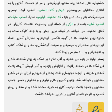
جشنواره های صدها برند معتبر، اپلیکیشن و مراکز خدمات آنلاین را به
اطلاع مخاطبان می‌رسانیم.
دیجی کالا
،
اسنپ
، اسنپ فود، تپسی،
سینماتیکت، بانی مد، علی‌ بابا ،
کد تخفیف فیلیمو
، نماوا،
اسنپ مارکت
،
اسنپ شاپ
، باسلام و
ازکی
از جمله این وبسایت ‌هاست. کاربران در
کانال تخفیف می توانند در کوتاه ترین زمان و با چند کلیک ساده به
جدیدترین تخفیف ها در گروه تاکسی اینترنتی، سفارش آنلاین غذا،
اپراتورهای مخابراتی، موسیقی و سینما، گردشگری، مد و پوشاک، کتاب
و کتابخوانی و ... دسترسی پیدا کنند.
بستر تبلیغ بر پایه بن هدیه و آفر، علاوه بر کمک به بهتر شناخته شدن
فروشگاه ها در صحنه رقابت و افزایش بازدید و آمار فروش آن‌ها، باعث
کاهش هزینه و ایجاد تجربه‌ای لذت بخش از خریدی ارزان تر در ذهن
مشتریان خواهد شد. چنین کمپین های تبلیغی و تخفیفی ضمن جذب
مشتریان جدید باعث ترغیب کاربر به خرید مجدد شده و توسعه و رونق
کسب و کار در فضای آنلاین را در پی خواهد داشت.