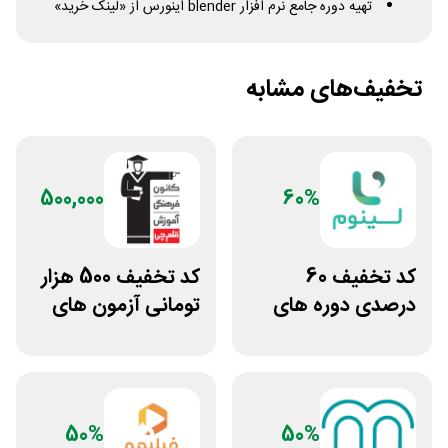
تهیه دوره جامع نرم افزار
blender
اینورس از «لینک خرید»
تخفیف‌های مشابه
500,000
60%
کد تخفیف 60
کد تخفیف 500 هزار
درصدی دوره های
تومانی آزمون های
علوم پزشکی لینوم
قلم چی
50%
50%