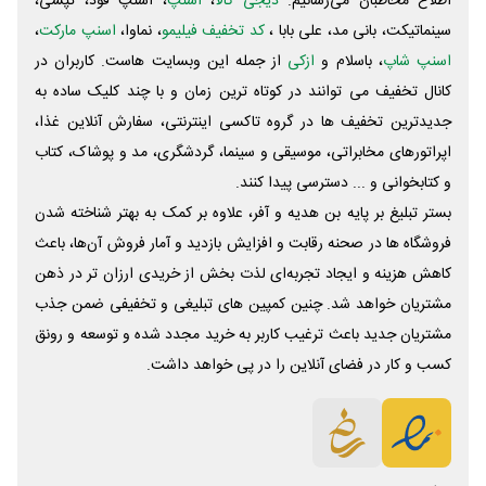
اطلاع مخاطبان می‌رسانیم.
دیجی کالا
،
اسنپ
، اسنپ فود، تپسی،
سینماتیکت، بانی مد، علی‌ بابا ،
کد تخفیف فیلیمو
، نماوا،
اسنپ مارکت
،
اسنپ شاپ
، باسلام و
ازکی
از جمله این وبسایت ‌هاست. کاربران در
کانال تخفیف می توانند در کوتاه ترین زمان و با چند کلیک ساده به
جدیدترین تخفیف ها در گروه تاکسی اینترنتی، سفارش آنلاین غذا،
اپراتورهای مخابراتی، موسیقی و سینما، گردشگری، مد و پوشاک، کتاب
و کتابخوانی و ... دسترسی پیدا کنند.
بستر تبلیغ بر پایه بن هدیه و آفر، علاوه بر کمک به بهتر شناخته شدن
فروشگاه ها در صحنه رقابت و افزایش بازدید و آمار فروش آن‌ها، باعث
کاهش هزینه و ایجاد تجربه‌ای لذت بخش از خریدی ارزان تر در ذهن
مشتریان خواهد شد. چنین کمپین های تبلیغی و تخفیفی ضمن جذب
مشتریان جدید باعث ترغیب کاربر به خرید مجدد شده و توسعه و رونق
کسب و کار در فضای آنلاین را در پی خواهد داشت.