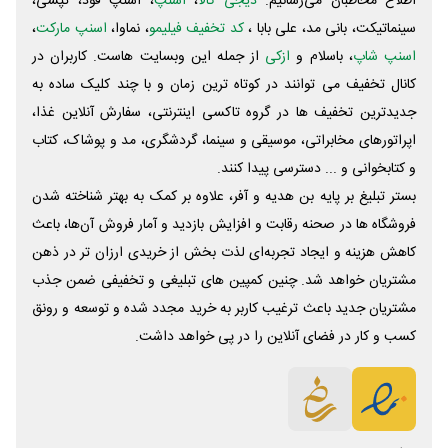
اطلاع مخاطبان می‌رسانیم.
دیجی کالا
،
اسنپ
، اسنپ فود، تپسی،
سینماتیکت، بانی مد، علی‌ بابا ،
کد تخفیف فیلیمو
، نماوا،
اسنپ مارکت
،
اسنپ شاپ
، باسلام و
ازکی
از جمله این وبسایت ‌هاست. کاربران در
کانال تخفیف می توانند در کوتاه ترین زمان و با چند کلیک ساده به
جدیدترین تخفیف ها در گروه تاکسی اینترنتی، سفارش آنلاین غذا،
اپراتورهای مخابراتی، موسیقی و سینما، گردشگری، مد و پوشاک، کتاب
و کتابخوانی و ... دسترسی پیدا کنند.
بستر تبلیغ بر پایه بن هدیه و آفر، علاوه بر کمک به بهتر شناخته شدن
فروشگاه ها در صحنه رقابت و افزایش بازدید و آمار فروش آن‌ها، باعث
کاهش هزینه و ایجاد تجربه‌ای لذت بخش از خریدی ارزان تر در ذهن
مشتریان خواهد شد. چنین کمپین های تبلیغی و تخفیفی ضمن جذب
مشتریان جدید باعث ترغیب کاربر به خرید مجدد شده و توسعه و رونق
کسب و کار در فضای آنلاین را در پی خواهد داشت.