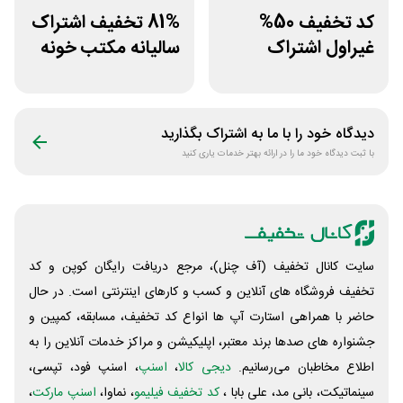
کد تخفیف 50%
81% تخفیف اشتراک
غیراول اشتراک
سالیانه مکتب خونه
برنامه فیلیمو مدرسه
دیدگاه خود را با ما به اشتراک بگذارید
با ثبت دیدگاه خود ما را در ارائه بهتر خدمات یاری کنید
سایت کانال تخفیف (آف چنل)، مرجع دریافت رایگان کوپن و کد
تخفیف فروشگاه های آنلاین و کسب و‌ کارهای اینترنتی است. در حال
حاضر با همراهی استارت آپ ها انواع کد تخفیف، مسابقه، کمپین و
جشنواره های صدها برند معتبر، اپلیکیشن و مراکز خدمات آنلاین را به
اطلاع مخاطبان می‌رسانیم.
دیجی کالا
،
اسنپ
، اسنپ فود، تپسی،
سینماتیکت، بانی مد، علی‌ بابا ،
کد تخفیف فیلیمو
، نماوا،
اسنپ مارکت
،