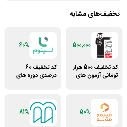
تخفیف‌های مشابه
60%
500,000
کد تخفیف 500 هزار
کد تخفیف 60
تومانی آزمون های
درصدی دوره های
قلم چی
علوم پزشکی لینوم
81%
50%