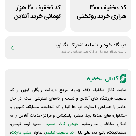
کد تخفیف 300
کد تخفیف 20 هزار
هزاری خرید روتختی
تومانی خرید آنلاین
و فرش چاپی حسن
چای مای گیلا
نیا
دیدگاه خود را با ما به اشتراک بگذارید
با ثبت دیدگاه خود ما را در ارائه بهتر خدمات یاری کنید
سایت کانال تخفیف (آف چنل)، مرجع دریافت رایگان کوپن و کد
تخفیف فروشگاه های آنلاین و کسب و‌ کارهای اینترنتی است. در حال
حاضر با همراهی استارت آپ ها انواع کد تخفیف، مسابقه، کمپین و
جشنواره های صدها برند معتبر، اپلیکیشن و مراکز خدمات آنلاین را به
اطلاع مخاطبان می‌رسانیم.
دیجی کالا
،
اسنپ
، اسنپ فود، تپسی،
سینماتیکت، بانی مد، علی‌ بابا ،
کد تخفیف فیلیمو
، نماوا،
اسنپ مارکت
،