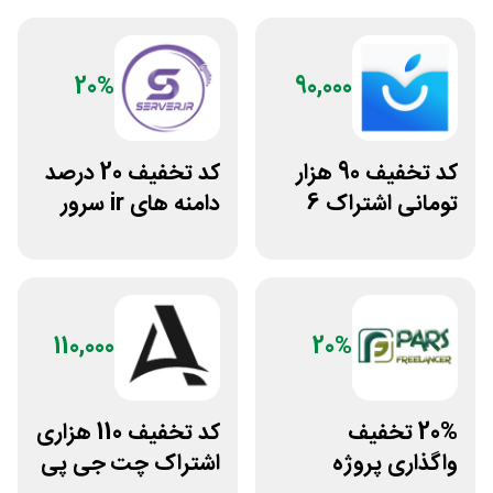
20%
90,000
کد تخفیف 90 هزار
کد تخفیف 20 درصد
تومانی اشتراک 6
دامنه های ir سرور
ماهه آی اپس
دات آی آر
110,000
20%
20% تخفیف
کد تخفیف 110 هزاری
واگذاری پروژه
اشتراک چت جی پی