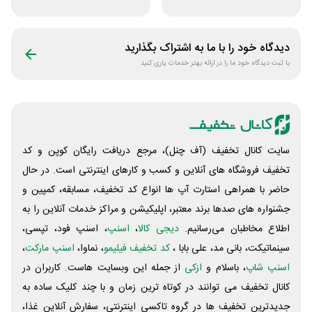
دورکاری پارس
تی اکانت لایسنس
فریلنسر
دیدگاه خود را با ما به اشتراک بگذارید
با ثبت دیدگاه خود ما را در ارائه بهتر خدمات یاری کنید
سایت کانال تخفیف (آف چنل)، مرجع دریافت رایگان کوپن و کد
تخفیف فروشگاه های آنلاین و کسب و‌ کارهای اینترنتی است. در حال
حاضر با همراهی استارت آپ ها انواع کد تخفیف، مسابقه، کمپین و
جشنواره های صدها برند معتبر، اپلیکیشن و مراکز خدمات آنلاین را به
اطلاع مخاطبان می‌رسانیم.
دیجی کالا
،
اسنپ
، اسنپ فود، تپسی،
سینماتیکت، بانی مد، علی‌ بابا ،
کد تخفیف فیلیمو
، نماوا،
اسنپ مارکت
،
اسنپ شاپ
، باسلام و
ازکی
از جمله این وبسایت ‌هاست. کاربران در
کانال تخفیف می توانند در کوتاه ترین زمان و با چند کلیک ساده به
جدیدترین تخفیف ها در گروه تاکسی اینترنتی، سفارش آنلاین غذا،